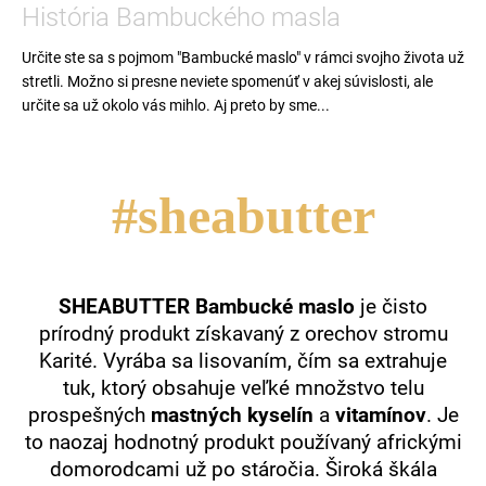
História Bambuckého masla
Určite ste sa s pojmom "Bambucké maslo" v rámci svojho života už
stretli. Možno si presne neviete spomenúť v akej súvislosti, ale
určite sa už okolo vás mihlo. Aj preto by sme...
#sheabutter
SHEABUTTER Bambucké maslo
je čisto
prírodný produkt získavaný z orechov stromu
Karité. Vyrába sa lisovaním, čím sa extrahuje
tuk, ktorý obsahuje veľké množstvo telu
prospešných
mastných kyselín
a
vitamínov
. Je
to naozaj hodnotný produkt používaný africkými
domorodcami už po stáročia. Široká škála