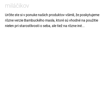
miláčikov
Určite ste si v ponuke našich produktov všimli, že poskytujeme
rôzne verzie Bambuckého masla, ktoré sú vhodné na použitie
nielen pri starostlivosti o seba, ale tiež na rôzne iné...