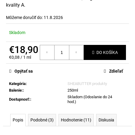
č
kvality A.
a
m
Môžeme doručiť do:
11.8.2026
e
Skladom
€18,90
DO KOŠÍKA
Jednotková
€0,08 / 1 ml
cena:
Opýtať sa
Zdieľať
Kategória
:
SHEABUTTER produkty
Balenie:
:
250ml
Skladom (Odoslanie do 24
Dostupnosť:
:
hod.)
Popis
Podobné (3)
Hodnotenie (11)
Diskusia