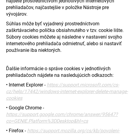
nájdete prostredníctvom jednotlivých internetových
prehliadačov, najčastejšie v položke Nástroje pre
vývojárov.
Súhlas môže byť vyjadrený prostredníctvom
zaškrtávacieho políčka obsiahnutého v tzv. cookie lište.
Súbory cookies môžete aj následne v nastavení svojho
internetového prehliadača odmietnuť, alebo si nastaviť
používanie iba niektorých.
Ďalšie informácie o správe cookies v jednotlivých
prehliadačoch nájdete na nasledujúcich odkazoch:
• Internet Explorer -
https://support.microsoft.com/cs-
cz/help/17442/windows-internet-explorer-delete-manage-
cookies
• Google Chrome -
https://support.google.com/chrome/answer/95647?
co=GENIE.Platform%3DDesktop&hl=cs
• Firefox -
https://support.mozilla.org/cs/kb/povoleni-