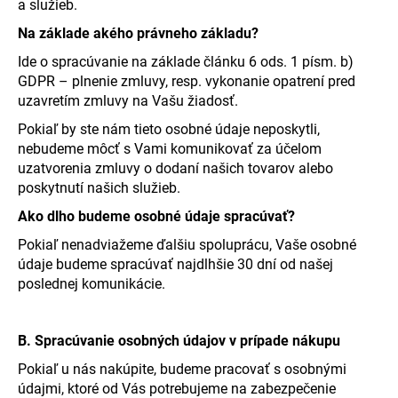
č
a služieb.
a
Na základe akého právneho základu?
m
e
Ide o spracúvanie na základe článku 6 ods. 1 písm. b)
GDPR – plnenie zmluvy, resp. vykonanie opatrení pred
uzavretím zmluvy na Vašu žiadosť.
Pokiaľ by ste nám tieto osobné údaje neposkytli,
nebudeme môcť s Vami komunikovať za účelom
uzatvorenia zmluvy o dodaní našich tovarov alebo
poskytnutí našich služieb.
Ako dlho budeme osobné údaje spracúvať?
Pokiaľ nenadviažeme ďalšiu spoluprácu, Vaše osobné
údaje budeme spracúvať najdlhšie 30 dní od našej
poslednej komunikácie.
B.
Spracúvanie osobných údajov v prípade nákupu
Pokiaľ u nás nakúpite, budeme pracovať s osobnými
údajmi, ktoré od Vás potrebujeme na zabezpečenie