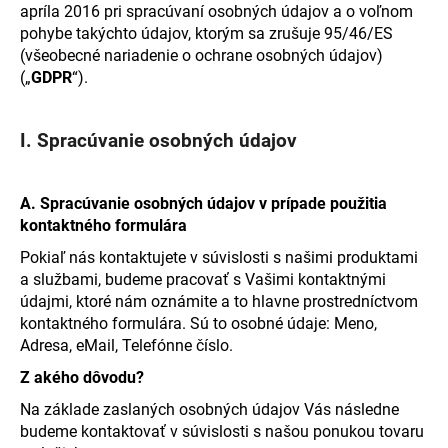
apríla 2016 pri spracúvaní osobných údajov a o voľnom
á
pohybe takýchto údajov, ktorým sa zrušuje 95/46/ES
j
(všeobecné nariadenie o ochrane osobných údajov)
s
(„
GDPR
“).
ť
?
I. Spracúvanie osobných údajov
A.
Spracúvanie osobných údajov v prípade použitia
kontaktného formulára
HĽADAŤ
Pokiaľ nás kontaktujete v súvislosti s našimi produktami
a službami, budeme pracovať s Vašimi kontaktnými
údajmi, ktoré nám oznámite a to hlavne prostredníctvom
O
kontaktného formulára. Sú to osobné údaje: Meno,
d
Adresa, eMail, Telefónne číslo.
p
Z akého dôvodu?
o
r
Na základe zaslaných osobných údajov Vás následne
ú
budeme kontaktovať v súvislosti s našou ponukou tovaru