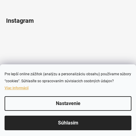
Instagram
Pre lepší online zážitok (analýzu a personalizáciu obsahu) používame súbory
“cookies”. Súhlasíte so spracovaním súvisiacich osobných údajov?
Viac informácií
Sledovať na Instagrame
Nastavenie
Vytvoril Shoptet
Súhlasím
Copyright 2026
SHEABUTTER
. Všetky práva vyhradené.