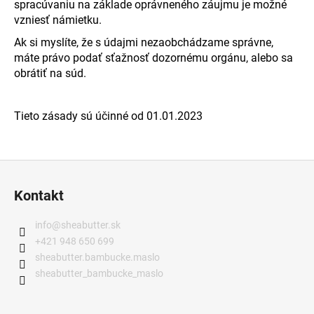
spracúvaniu na základe oprávneného záujmu je možné
vzniesť námietku.
Ak si myslíte, že s údajmi nezaobchádzame správne,
máte právo podať sťažnosť dozornému orgánu, alebo sa
obrátiť na súd.
Tieto zásady sú účinné od 01.01.2023
Z
á
Kontakt
p
ä
info
@
sheabutter.sk
t
+421 948 650 699
i
sheabutter.bambucke.maslo
sheabutter_bambucke_maslo
e