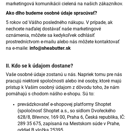
marketingová komunikácii cielená na našich zákazníkov.
Ako dlho budeme osobné údaje spracúvať?
5 rokov od Vášho posledného nákupu. V prípade, ak
nechcete naďalej dostávať naše marketingové
oznámenia, môžete sa kedykoľvek odhlásiť
prostredníctvom e-mailu alebo nás môžete kontaktovať
na e-maile:
info@sheabutter.sk
II. Kdo se k údajom dostane?
Vaše osobné údaje zostanú u nás. Napriek tomu pre nás
pracujú niektoré spoločnosti alebo iné osoby, ktoré majú
prístup k Vašim osobný údajom z dôvodu toho, že nám
pomáhajú s chodom nášho e-shopu. Sú to:
prevádzkovateľ e-shopovej platformy Shoptet
(spoločnosť Shoptet a.s., so sídlom Dvořeckého
628/8, Břevnov, 169 00, Praha 6, Česká republika, IČ:
289 35 675, zapísaná na Mestskom súde v Prahe,
oddiel B vložka
25395