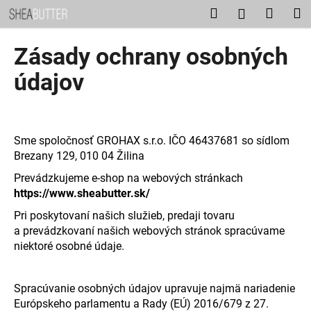
K
Prejsť
Hľadať
Nákup
M
Prihláseni
na
o
obsah
Späť
Späť
košík
š
Zásady ochrany osobných
í
Č
údajov
k
o
p
o
Sme spoločnosť
GROHAX s.r.o. IČO 46437681
so sídlom
t
Brezany 129, 010 04 Žilina
r
Prevádzkujeme e-shop na webových stránkach
e
https://www.sheabutter.sk/
b
Pri poskytovaní našich služieb, predaji tovaru
u
a prevádzkovaní našich webových stránok spracúvame
j
niektoré osobné údaje.
e
t
Spracúvanie osobných údajov upravuje najmä nariadenie
e
Európskeho parlamentu a Rady (EÚ) 2016/679 z 27.
n