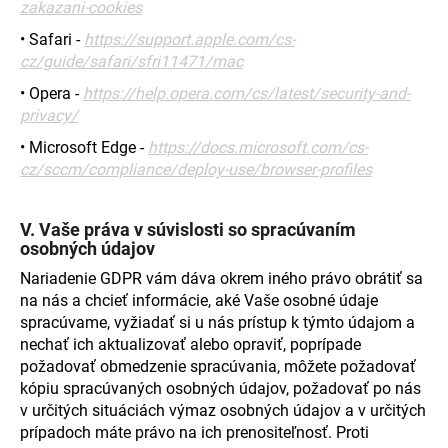
zakazani-cookies
• Safari -
https://support.apple.com/cs-
cz/guide/safari/sfri11471/mac
• Opera -
https://help.opera.com/cs/latest/security-and-
privacy/
• Microsoft Edge -
https://docs.microsoft.com/cs-
cz/sccm/compliance/deploy-use/browser-profiles
V.
Vaše práva v súvislosti so spracúvaním
osobných údajov
Nariadenie GDPR vám dáva okrem iného právo obrátiť sa
na nás a chcieť informácie, aké Vaše osobné údaje
spracúvame, vyžiadať si u nás prístup k týmto údajom a
nechať ich aktualizovať alebo opraviť, poprípade
požadovať obmedzenie spracúvania, môžete požadovať
kópiu spracúvaných osobných údajov, požadovať po nás
v určitých situáciách výmaz osobných údajov a v určitých
prípadoch máte právo na ich prenositeľnosť. Proti