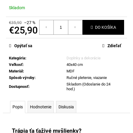
č
a
Skladom
m
e
€35,90
–27 %
€25,90
DO KOŠÍKA
Jednotková
cena:
Opýtať sa
Zdieľať
Kategória
:
Doplnky a dekorácie
Veľkosť
:
40x40 cm
Materiál
:
MDF
Spôsob výroby
:
Ručné pletenie, viazanie
Skladom (Odoslanie do 24
Dostupnosť
:
hod.)
Popis
Hodnotenie
Diskusia
Trápia ťa ťaživé myšlienky?