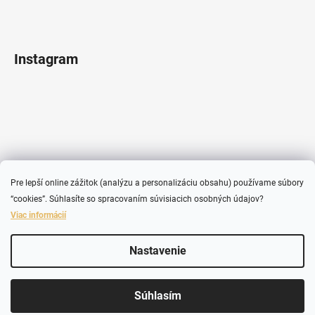
Instagram
Pre lepší online zážitok (analýzu a personalizáciu obsahu) používame súbory
“cookies”. Súhlasíte so spracovaním súvisiacich osobných údajov?
Viac informácií
Sledovať na Instagrame
Nastavenie
Vytvoril Shoptet
Súhlasím
Copyright 2026
SHEABUTTER
. Všetky práva vyhradené.