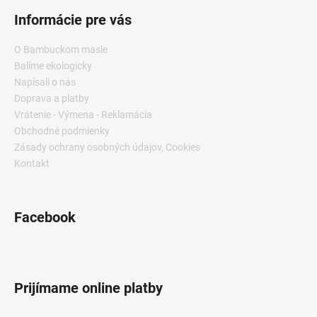
Informácie pre vás
O Bambuckom masle
Balíme ekologicky
Napísali o nás
Doprava a platby
Vrátenie - Výmena - Reklamácia
Obchodné podmienky
Zásady ochrany osobných údajov, Cookies
Kontakt
Facebook
Prijímame online platby