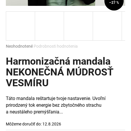
–27 %
á
j
s
ť
?
Priemerné
Neohodnotené
Podrobnosti hodnotenia
hodnotenie
produktu
Harmonizačná mandala
je
HĽADAŤ
0,0
NEKONEČNÁ MÚDROSŤ
z
VESMÍRU
5
hviezdičiek.
O
Táto mandala reštartuje tvoje nastavenie.
Uvoľní
d
prirodzený tok energie bez zbytočného strachu
p
a neustáleho premýšľania...
o
r
Môžeme doručiť do:
12.8.2026
ú