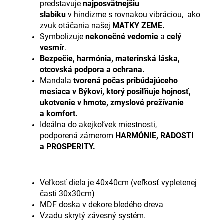
predstavuje
najposvätnejšiu
slabiku
v hindizme s rovnakou vibráciou, ako
zvuk otáčania našej
MATKY ZEME.
Symbolizuje
nekonečné vedomie
a
celý
vesmír
.
Bezpečie, harmónia, materinská láska,
otcovská podpora a ochrana.
Mandala
tvorená počas pribúdajúceho
mesiaca v Býkovi, ktorý posiľňuje hojnosť,
ukotvenie v hmote, zmyslové prežívanie
a komfort.
Ideálna do akejkoľvek miestnosti,
podporená zámerom
HARMÓNIE, RADOSTI
a PROSPERITY.
Veľkosť diela je 40x40cm (
veľkosť vypletenej
časti 30x30cm)
MDF doska v dekore bledého dreva
Vzadu skrytý závesný systém.