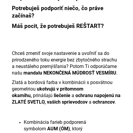
Potrebuješ podporiť niečo, čo práve
začínaš?
Máš pocit, že potrebuješ REŠTART?
Chceš zmeniť svoje nastavenie a uvoľniť sa do
prirodzeného toku energie bez zbytočného strachu
a neustáleho premýšľania?
Potom Ti odporúčame
našu
mandalu NEKONČENÁ MÚDROSŤ VESMÍRU
.
Zlatá a bordová farba v kombinácii s posvätnou
geometriou
ukotvujú v prítomnom
okamihu,
prinášajú
liečenie
a
ochranu napojenú na
ZLATÉ SVETLO,
vašich sprievodcov
a
ochrancov
.
Kombinácia farieb podporená
symbolom
AUM (ÓM)
, ktorý