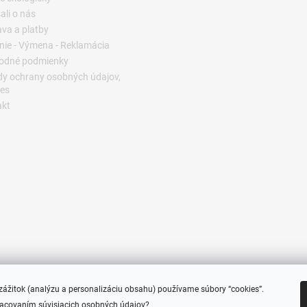
ali o nás
va a platby
nie - Výmena - Reklamácia
odné podmienky
y ochrany osobných údajov,
es
akt
e zážitok (analýzu a personalizáciu obsahu) používame súbory “cookies”.
racovaním súvisiacich osobných údajov?