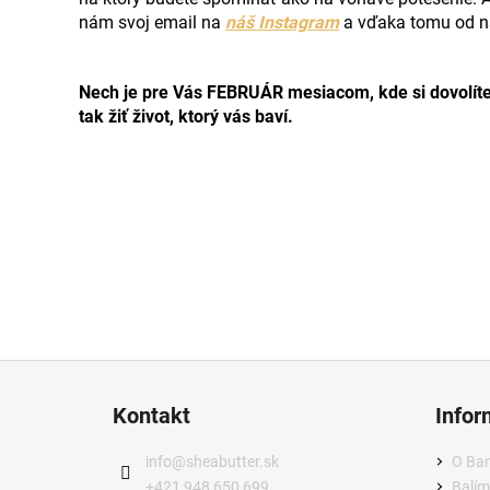
nám svoj email na
náš Instagram
a vďaka tomu od n
Nech je pre Vás FEBRUÁR mesiacom, kde si dovolíte a
tak žiť život, ktorý vás baví.
Z
á
Kontakt
Infor
p
ä
info
@
sheabutter.sk
O Ba
t
+421 948 650 699
Balím