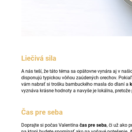
Liečivá sila
A nás teší, že táto téma sa opätovne vynára aj v našic
disponujú typickou vôňou zaúdených orechov. Pokiaľ by
vám nabrať si trošku bambuckého masla do dlaní a
k
vyznáva krásne hodnoty a navyše je lokálna, pretože 
Čas pre seba
Doprajte si počas Valentína
čas pre seba
, či už ako 
na ktorý budete spomínať ako na voňavé potešenie. A 