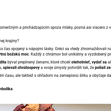
ú komerčným a prichádzajúcim spoza mláky, pozná asi viacero z 
nej krajiny?
o čas spojený s nápojmi lásky.
Gréci sa vtedy zhromaždovali 
ytnú božskú moc
. Každý z chrámov bol unikátny a vyzdobený pr
dita
býval preplnený ženami, ktoré chceli
otehotnieť, vydať sa
al
u,
spievali chválospevy
a svoje úmysly potvrdili tak, že
poliali 
tím času, ale taktiež s ohľadom na zemepisnú šírku a obyčaje d
mbolika
.