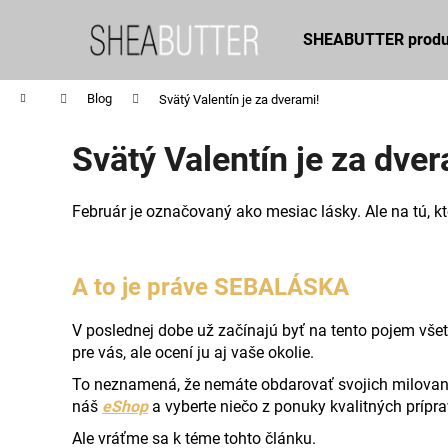
K
Prejsť
na
o
SHEABUTTER produ
obsah
Späť
Späť
š
do
do
í
Domov
Blog
Svätý Valentín je za dverami!
obchodu
obchodu
k
Svätý Valentín je za dver
Február je označovaný ako mesiac lásky. Ale na tú, k
A to je práve
SEBALÁSKA
V poslednej dobe už začínajú byť na tento pojem všetci
pre vás, ale ocení ju aj vaše okolie.
To neznamená, že nemáte obdarovať svojich milovaných
náš
eShop
a vyberte niečo z ponuky kvalitných prípr
Ale vráťme sa k téme tohto článku.