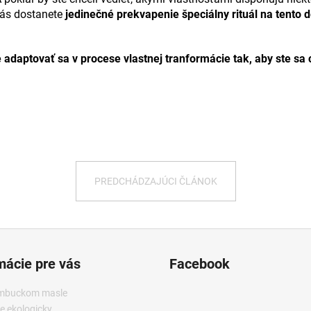
ás dostanete
jedinečné prekvapenie špeciálny rituál na tento
daptovať sa v procese vlastnej tranformácie tak, aby ste sa cí
PREDCHÁDZAJÚCI ČLÁNOK
mácie pre vás
Facebook
mbuckom masle
e ekologicky