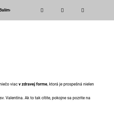
Hľadať
Prihlásenie
Nákupný
Balíme ekologicky
Doprava a platby
Blog
Napísa
košík
 niečo viac
v zdravej forme
, ktorá je prospešná nielen
Valentína. Ak to tak cítite, pokojne sa pozrite na