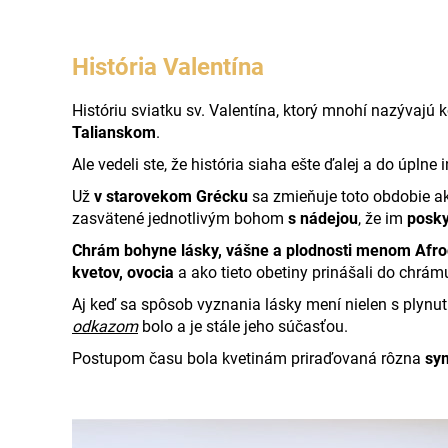
História Valentína
Históriu sviatku sv. Valentína, ktorý mnohí nazývaj
Talianskom
.
Ale vedeli ste, že história siaha ešte ďalej a do úplne i
Už
v starovekom Grécku
sa zmieňuje toto obdobie ak
zasvätené jednotlivým bohom
s nádejou
, že im
posk
Chrám bohyne lásky, vášne a plodnosti menom Afro
kvetov, ovocia
a ako tieto obetiny prinášali do chrám
Aj keď sa spôsob vyznania lásky mení nielen s plynu
odkazom
bolo a je stále jeho súčasťou.
Postupom času bola kvetinám priraďovaná rôzna
sy