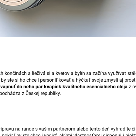
h končinách a liečivá sila kvetov a bylín sa začína využívať stá
 ste si ho chceli personifikovať a hýčkať svoje zmysli aj prost
vapnúť do neho pár kvapiek kvalitného esenciálneho oleja
z o
pochádza z Českej republiky.
prípravu na rande s vašim partnerom alebo tento deň vyhradíte či
pokiaľ by ste chceli vedieť, akými vlastnosťami disponujú niek