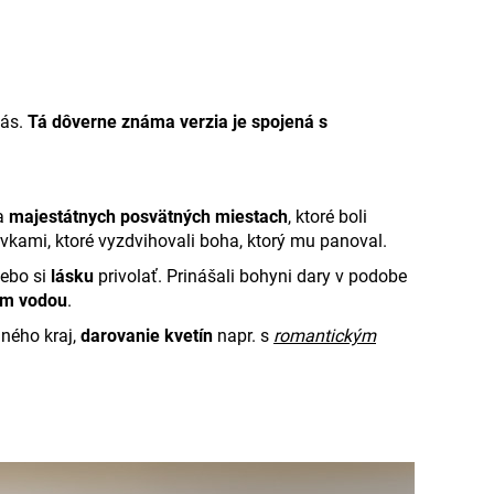
vás.
Tá dôverne známa verzia je spojená s
na
majestátnych posvätných miestach
, ktoré boli
vkami, ktoré vyzdvihovali boha, ktorý mu panoval.
ebo si
lásku
privolať. Prinášali bohyni dary v podobe
zem vodou
.
aného kraj,
darovanie kvetín
napr. s
romantickým