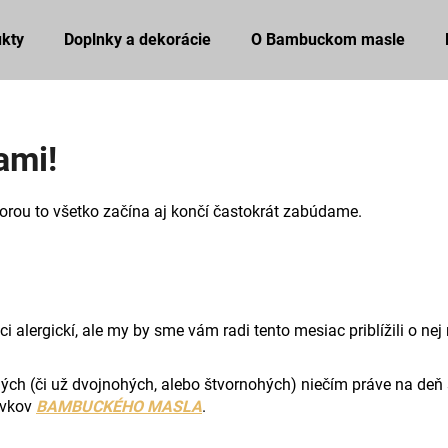
kty
Doplnky a dekorácie
O Bambuckom masle
Čo potrebujete nájsť?
ami!
HĽADAŤ
torou to všetko začína aj končí častokrát zabúdame.
Odporúčame
 alergickí, ale my by sme vám radi tento mesiac priblížili o nej
 (či už dvojnohých, alebo štvornohých) niečím práve na deň sv. 
avkov
BAMBUCKÉHO MASLA
.